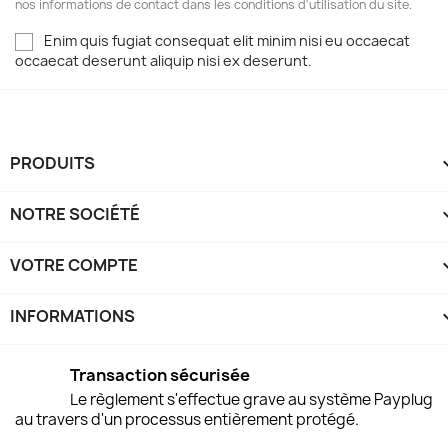
nos informations de contact dans les conditions d'utilisation du site.
Enim quis fugiat consequat elit minim nisi eu occaecat
occaecat deserunt aliquip nisi ex deserunt.
PRODUITS
NOTRE SOCIÉTÉ
VOTRE COMPTE
INFORMATIONS
keyboard
Transaction sécurisée
Le règlement s'effectue grave au système Payplug
au travers d'un processus entièrement protégé.