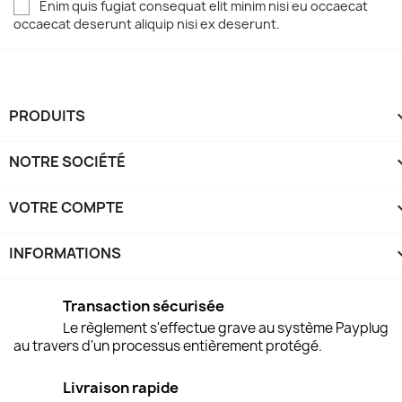
Enim quis fugiat consequat elit minim nisi eu occaecat
occaecat deserunt aliquip nisi ex deserunt.
PRODUITS
NOTRE SOCIÉTÉ
VOTRE COMPTE
INFORMATIONS
keyboard
Transaction sécurisée
Le règlement s'effectue grave au système Payplug
au travers d'un processus entièrement protégé.
Livraison rapide