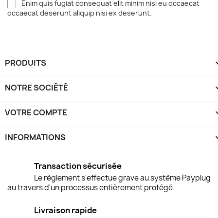
Enim quis fugiat consequat elit minim nisi eu occaecat
occaecat deserunt aliquip nisi ex deserunt.
PRODUITS
NOTRE SOCIÉTÉ
VOTRE COMPTE
INFORMATIONS
keyboard
Transaction sécurisée
Le règlement s'effectue grave au système Payplug
au travers d'un processus entièrement protégé.
Livraison rapide